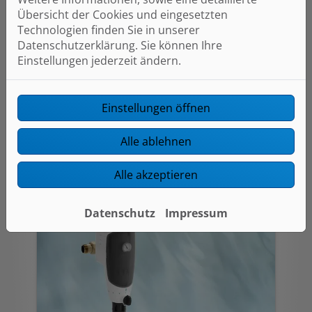
Haus trotz unterschiedlicher Drücke
Übersicht der Cookies und eingesetzten
auf der Eingangsseite auf ein
Technologien finden Sie in unserer
gleichmäßiges Niveau zu regeln. Ist
Datenschutzerklärung. Sie können Ihre
der Druck zu hoch, wirkt sich das
Einstellungen jederzeit ändern.
negativ auf den Wasserverbrauch
und die Geräuschentwicklung in den
Armaturen aus. Weiterer Vorteil:
Einstellungen öffnen
Schäden durch Überdruck, wie z. B.
Rohrbrüche, werden vermieden.
Alle ablehnen
Alle akzeptieren
Datenschutz
Impressum