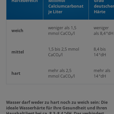
Härtebereich
Millimol
Grad
Calciumcarbonat
deutsche
je Liter
Härte
weniger als 1,5
weniger
weich
mmol CaCO₃/l
als 8,4 °dH
1,5 bis 2,5 mmol
8,4 bis
mittel
CaCO₃/l
14 °dH
mehr als 2,5
mehr als
hart
mmol CaCO₃/l
14 °dH
Wasser darf weder zu hart noch zu weich sein: Die
ideale Wasserhärte für Ihre Gesundheit und Ihren
Haushalt liegt bei ca. 8,3–8,4 °dH. Das verhindert